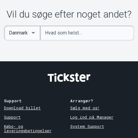
Om Tickster
Vil du søge efter noget andet?
Indtast
Select
søgeord
Country
Support
Arrangør?
Download billet
Sælg med os!
Support
Log ind på Manager
Købs- og
System Support
leveringsbetingelser