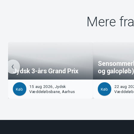
Mere fr
Sensommerlø
Jydsk 3-års Grand Prix
og galopløb)
15 aug 2026, Jydsk
22 aug 20
Køb
Køb
Væddeløbsbane, Aarhus
Væddeløbs