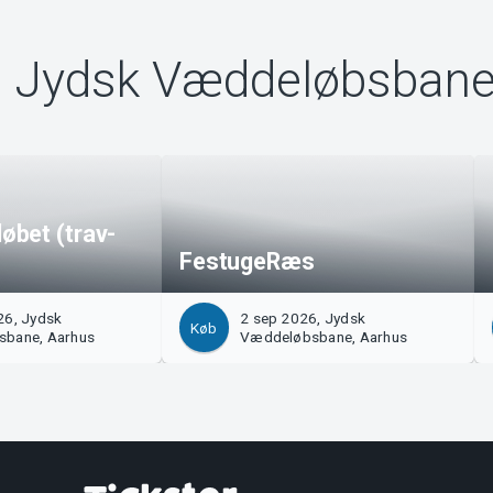
a Jydsk Væddeløbsban
bet (trav-
FestugeRæs
26, Jydsk
2 sep 2026, Jydsk
Køb
bane, Aarhus
Væddeløbsbane, Aarhus