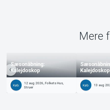
Mere f
Sæsonåbning:
Sæsonåbnin
Kalejdoskop
Kalejdoskop
12 aug 2026, Folkets Hus,
13 aug 20
Køb
Køb
Struer