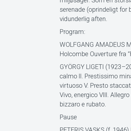
miljøsager. Som en storsl
serenade (oprindeligt for 
vidunderlig aften.
Program:
WOLFGANG AMADEUS MOZART
Holcombe Ouverture fra ”F
GYÖRGY LIGETI (1923–2006)
calmo II. Prestissimo mina
virtuoso V. Presto staccat
Vivo, energico VIII. Allegr
bizzaro e rubato.
Pause
PETERIS VASKS (f. 1946) Bl