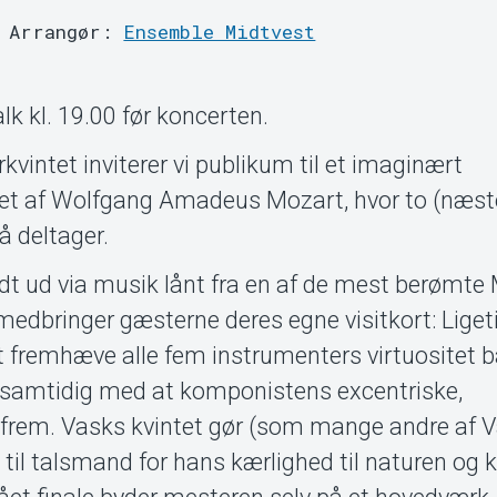
Arrangør:
Ensemble Midtvest
k kl. 19.00 før koncerten.
kvintet inviterer vi publikum til et imaginært
et af Wolfgang Amadeus Mozart, hvor to (næst
å deltager.
endt ud via musik lånt fra en af de mest berømte
" medbringer gæsterne deres egne visitkort: Ligeti
 at fremhæve alle fem instrumenters virtuositet 
, samtidig med at komponistens excentriske,
s frem. Vasks kvintet gør (som mange andre af 
il talsmand for hans kærlighed til naturen og 