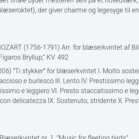
ået finale byder mesteren selv på et hovedværk
blæseroktet), der giver charme og legesyge til e
 (1756-1791) Arr. for blæserkvintet af Bil
igaros Bryllup,” KV. 492
 "Ti stykker" for blæserkvintet I. Molto soste
ccioso e burlesco III. Lento IV. Prestissimo legg
issimo e leggiero VI. Presto staccatissimo e legg
o con delicatezza IX. Sostenuto, stridente X. Pres
æserkvintet nr. 1, ”Music for fleeting birds”