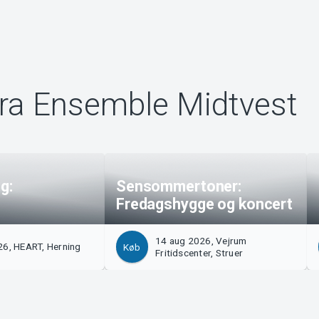
ra Ensemble Midtvest
g:
Sensommertoner:
Fredagshygge og koncert
14 aug 2026, Vejrum
26, HEART, Herning
Køb
Fritidscenter, Struer