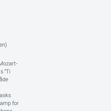
en)
 Mozart-
s "Ti
både
Vasks
kamp for