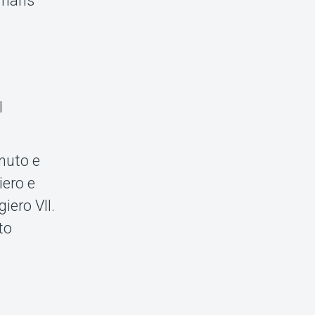
, hans
n
l
nuto e
iero e
iero VII.
to