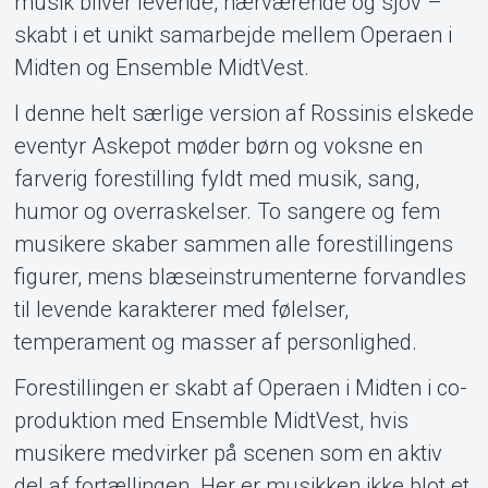
musik bliver levende, nærværende og sjov –
Support
skabt i et unikt samarbejde mellem Operaen i
Midten og Ensemble MidtVest.
I denne helt særlige version af Rossinis elskede
eventyr Askepot møder børn og voksne en
farverig forestilling fyldt med musik, sang,
humor og overraskelser. To sangere og fem
musikere skaber sammen alle forestillingens
Om Tickster
figurer, mens blæseinstrumenterne forvandles
til levende karakterer med følelser,
temperament og masser af personlighed.
Forestillingen er skabt af Operaen i Midten i co-
produktion med Ensemble MidtVest, hvis
musikere medvirker på scenen som en aktiv
del af fortællingen. Her er musikken ikke blot et