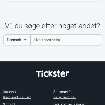
Vil du søge efter noget andet?
Indtast
Select
søgeord
Country
Support
Arrangør?
Download billet
Sælg med os!
Support
Log ind på Manager