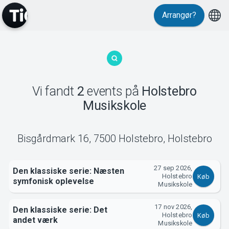
Arrangør?
MyTickster
Vi fandt
2
events
på
Holstebro
Musikskole
Support
Bisgårdmark 16, 7500 Holstebro
,
Holstebro
27 sep 2026,
Den klassiske serie: Næsten
Holstebro
Køb
symfonisk oplevelse
Musikskole
Om Tickster
17 nov 2026,
Den klassiske serie: Det
Holstebro
Køb
andet værk
Musikskole