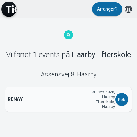
Arrangør?
MyTickster
Vi fandt
1
events
på
Haarby Efterskole
Support
Assensvej 8
,
Haarby
30 sep 2026,
Haarby
RENAY
Køb
Efterskole,
Om Tickster
Haarby