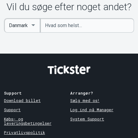
Vil du søge efter noget andet?
Indtast
Select
søgeord
Country
Support
Arrangør?
Download billet
Sælg med os!
Support
Log ind på Manager
Købs- og
System Support
leveringsbetingelser
Privatlivspolitik