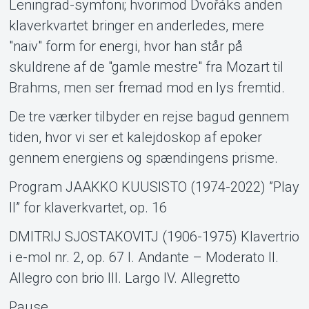
Leningrad-symfoni; hvorimod Dvořáks anden
klaverkvartet bringer en anderledes, mere
"naiv" form for energi, hvor han står på
skuldrene af de "gamle mestre" fra Mozart til
Brahms, men ser fremad mod en lys fremtid.
De tre værker tilbyder en rejse bagud gennem
tiden, hvor vi ser et kalejdoskop af epoker
gennem energiens og spændingens prisme.
Program JAAKKO KUUSISTO (1974-2022) ”Play
II” for klaverkvartet, op. 16
DMITRIJ SJOSTAKOVITJ (1906-1975) Klavertrio
i e-mol nr. 2, op. 67 I. Andante – Moderato II.
Allegro con brio III. Largo IV. Allegretto
Pause