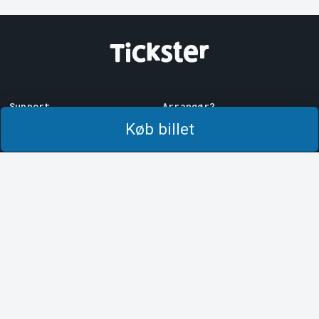
Support
Arrangør?
Download billet
Sælg med os!
Køb billet
Support
Log ind på Manager
Købs- og
System Support
leveringsbetingelser
Privatlivspolitik
Om cookies på Tickster
Tickster
Arbejde hos Tickster
Logotyper og medier
LinkedIn