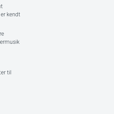
ut
 er kendt
re
mermusik
er til