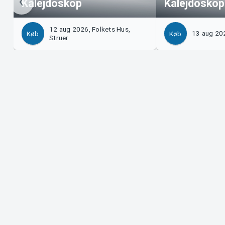
Kalejdoskop
Kalejdoskop
12 aug 2026, Folkets Hus,
13 aug 20
Køb
Køb
Struer
Support
Download billet
Support
Købs- og leveringsbetingelser
Privatlivspolitik