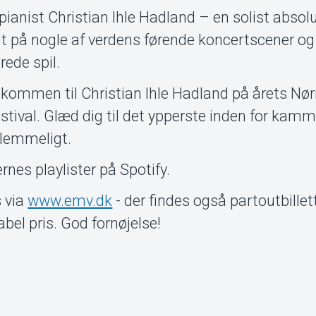
pianist Christian Ihle Hadland – en solist absol
t på nogle af verdens førende koncertscener og
rede spil.
elkommen til Christian Ihle Hadland på årets Nør
val. Glæd dig til det ypperste inden for kam
glemmeligt.
ernes playlister på Spotify.
s via
www.emv.dk
- der findes også partoutbillett
rabel pris. God fornøjelse!