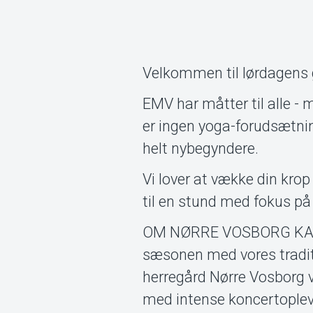
Velkommen til lørdagens 
EMV har måtter til alle -
er ingen yoga-forudsætnin
helt nybegyndere.
Vi lover at vække din kr
til en stund med fokus på
OM NØRRE VOSBORG KAMM
sæsonen med vores tradi
herregård Nørre Vosborg ve
med intense koncertopleve