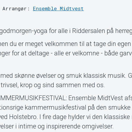
Arrangør:
Ensemble Midtvest
godmorgen-yoga for alle i Riddersalen på herre
 men du er meget velkommen til at tage din ege
ger for at deltage - alle er velkomne - både gar
op med skønne øvelser og smuk klassisk musik. 
 trivsel, krop og sind sammen med os.
ERMUSIKFESTIVAL: Ensemble MidtVest afsl
tionsrige kammermusikfestival på den smukke
d Holstebro. I fire dage hylder vi den klassisk
lser i intime og inspirerende omgivelser.