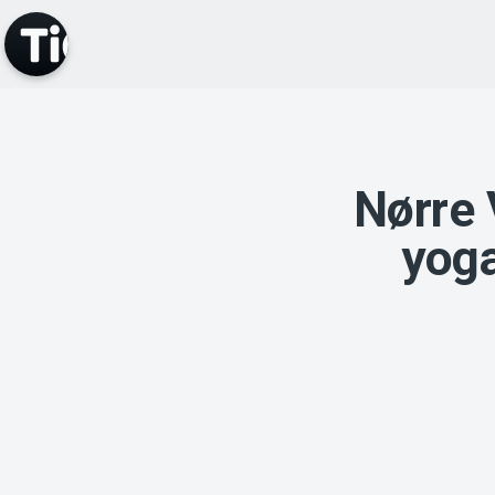
Nørre
yoga