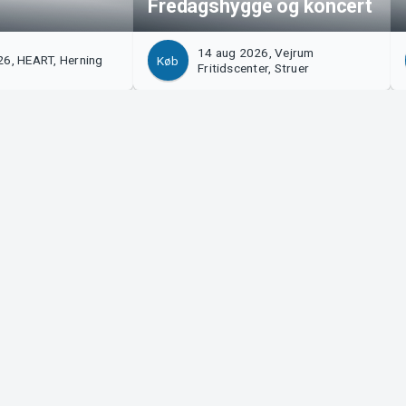
Fredagshygge og koncert
14 aug 2026, Vejrum
26, HEART, Herning
Køb
Fritidscenter, Struer
Arrangør?
Tickster
Sælg med os!
Arbejde hos
Log ind på Manager
Logotyper o
System Support
LinkedIn
Facebook