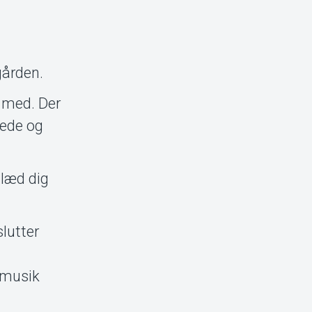
gården.
n med. Der
vede og
Glæd dig
utter
e musik