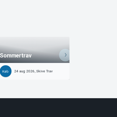
Sommertrav - DM
Sommertrav
travtrænere
24 aug 2026, Skive Trav
4 sep 2026, Skive
Køb
Køb