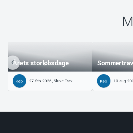
M
Årets storløbsdage
Sommertra
27 feb 2026, Skive Trav
10 aug 202
Køb
Køb