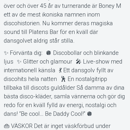
över och över 45 år av turnerande är Boney M
ett av de mest ikoniska namnen inom
discohistorien. Nu kommer deras magiska
sound till Platens Bar för en kväll där
dansgolvet aldrig står stilla.
✨ Förvänta dig: 🪩 Discobollar och blinkande
ljus ✨ Glitter och glamour 🎤 Live-show med
internationell känsla 💃 Ett dansgolv fyllt av
discohits hela natten 🕺 En nostalgitripp
tillbaka till discots guldålder Så damma av dina
bästa disco-kläder, samla vännerna och gör dig
redo för en kväll fylld av energi, nostalgi och
dans! ”Be cool… Be Daddy Cool!” 🪩
👜 VÄSKOR Det är inget väskförbud under