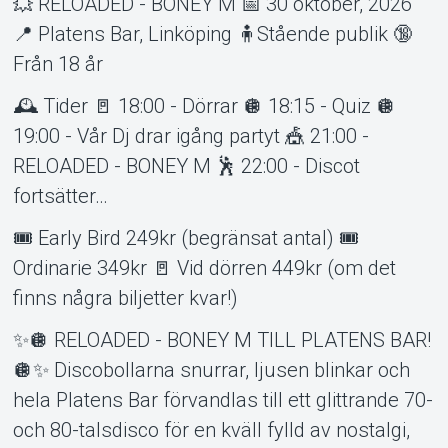
💥 RELOADED - BONEY M 📅 30 oktober, 2026
📍 Platens Bar, Linköping 🧍Stående publik 🔞
Från 18 år
🕰️ Tider 🚪 18:00 - Dörrar 🪩 18:15 - Quiz 🪩
19:00 - Vår Dj drar igång partyt 🎪 21:00 -
RELOADED - BONEY M 🕺 22:00 - Discot
Support
fortsätter…
🎟️ Early Bird 249kr (begränsat antal) 🎟️
Ordinarie 349kr 🚪 Vid dörren 449kr (om det
finns några biljetter kvar!)
✨🪩 RELOADED - BONEY M TILL PLATENS BAR!
🪩✨ Discobollarna snurrar, ljusen blinkar och
hela Platens Bar förvandlas till ett glittrande 70-
och 80-talsdisco för en kväll fylld av nostalgi,