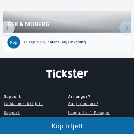
BEK & MOBERG
11 sep 2026, Platens Bar, Linköping
Köp
Support
Arrangör?
Ladda ner biljett
Sälj med oss!
Support
Logga in i Manager
Köp- och leveransvillkor
System Support
Köp biljett
Integritetspolicy