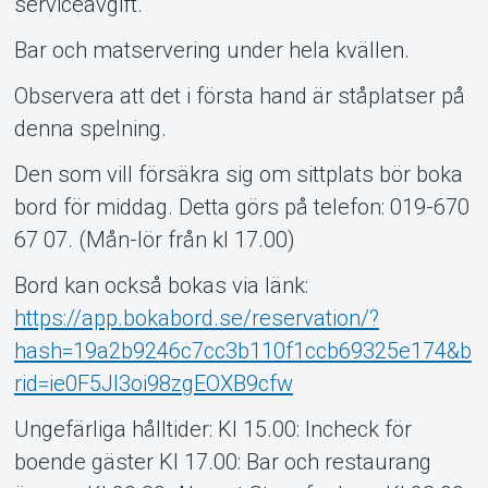
serviceavgift.
Bar och matservering under hela kvällen.
Observera att det i första hand är ståplatser på
denna spelning.
Den som vill försäkra sig om sittplats bör boka
bord för middag. Detta görs på telefon: 019-670
67 07. (Mån-lör från kl 17.00)
Bord kan också bokas via länk:
https://app.bokabord.se/reservation/?
hash=19a2b9246c7cc3b110f1ccb69325e174&b
rid=ie0F5JI3oi98zgEOXB9cfw
Ungefärliga hålltider: Kl 15.00: Incheck för
boende gäster Kl 17.00: Bar och restaurang