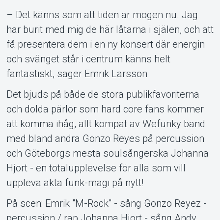
– Det känns som att tiden är mogen nu. Jag
har burit med mig de här låtarna i själen, och att
Om Tickster
få presentera dem i en ny konsert där energin
och svänget står i centrum känns helt
fantastiskt, säger Emrik Larsson
Det bjuds på både de stora publikfavoriterna
och dolda pärlor som hard core fans kommer
att komma ihåg, allt kompat av Wefunky band
med bland andra Gonzo Reyes på percussion
och Göteborgs mesta soulsångerska Johanna
Hjort - en totalupplevelse för alla som vill
uppleva äkta funk-magi på nytt!
På scen: Emrik "M-Rock" - sång Gonzo Reyez -
percussion / rap Johanna Hjort - sång Andy