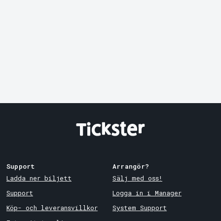
Mer från Clarion Hotel
Örebro
Bonafide + The Carburetors - live at Clarion
12/9