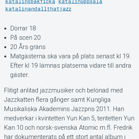
katalinsbakficka
katalinuppsala
katalinandallthatjazz
Support
Dörrar 18
På scen 20
20 Års gräns
Matgästerna ska vara på plats senast kl 19.
Efter kl 19 lämnas platserna vidare till andra
gäster.
Om Tickster
Flitigt anlitad jazzmusiker och belönad med
Jazzkatten flera gånger samt Kungliga
Musikaliska Akademins Jazzpris 2011. Han
medverkar i kvintetten Yun Kan 5, tentetten Yun
Kan 10 och norsk-svenska Atomic m.fl. Fredrik
har dokumenterats på ett stort antal album i