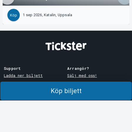
1 sep 2026, Katalin, Uppsala
Köp
Support
Arrangör?
Ladda ner biljett
Sälj med oss!
Support
Logga in i Manager
Köp biljett
Köp- och leveransvillkor
System Support
Integritetspolicy
Om cookies på Tickster
Tickster
Arvika
Jobba på Tickster
Magasinsgatan 8