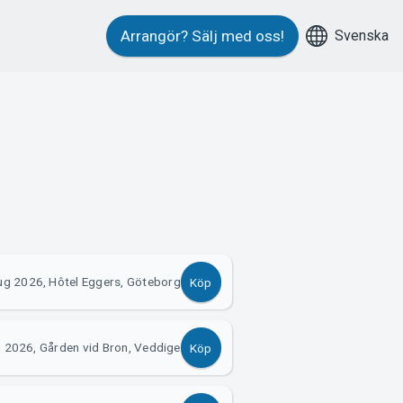
Svenska
Arrangör?
Sälj med oss!
ug 2026, Hôtel Eggers, Göteborg
Köp
 2026, Gården vid Bron, Veddige
Köp