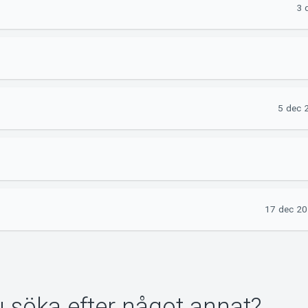
3 
5 dec 
17 dec 20
du söka efter något annat?