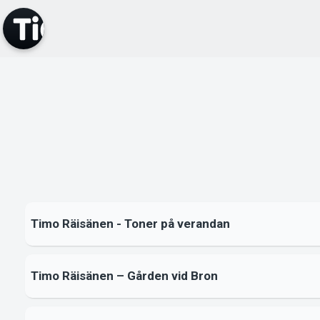
Timo Räisänen - Toner på verandan
Timo Räisänen – Gården vid Bron