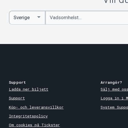
Ange
Select
sökord
Country
Support
Arrangör?
Ladda ner biljett
Sälj med os
Support
Logga in i 
Köp- och leveransvillkor
System Supp
Integritetspolicy
Om cookies på Tickster