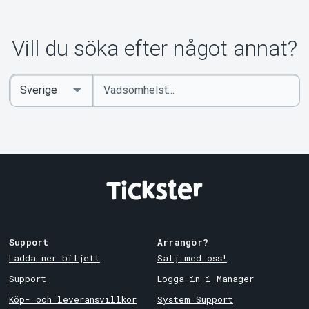
Vill du söka efter något annat?
Ange
Select
sökord
Country
Support
Arrangör?
Ladda ner biljett
Sälj med oss!
Support
Logga in i Manager
Köp- och leveransvillkor
System Support