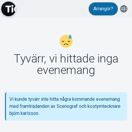
Arrangör?
MyTickster
Tyvärr, vi hittade inga
Support
evenemang
Vi kunde tyvärr inte hitta några kommande evenemang
Om Tickster
med framträdanden av Scenograf och kostymtecknare
björn karlsson.