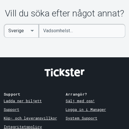
Om Tickster
Vill du söka efter något annat?
Ange
Select
sökord
Country
Support
Arrangör?
Ladda ner biljett
Sälj med oss!
Support
Logga in i Manager
Köp- och leveransvillkor
System Support
Integritetspolicy