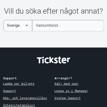
Om Tickster
Vill du söka efter något annat?
Ange
Select
sökord
Country
Support
Arrangör?
Ladda ner biljett
Sälj med oss!
Support
Logga in i Manager
Köp- och leveransvillkor
System Support
Integritetspolicy