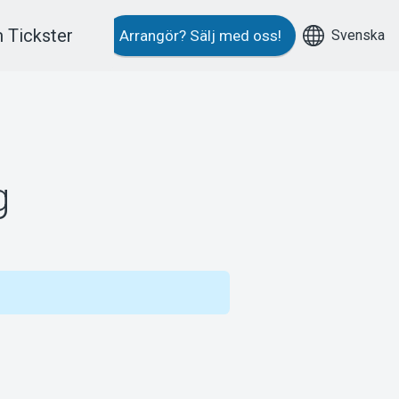
 Tickster
Svenska
Arrangör?
Sälj med oss!
g