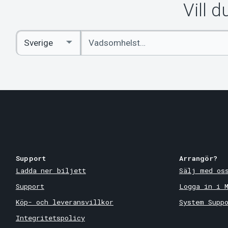
Vill 
Ange
Select
sökord
Country
Support
Arrangör?
Ladda ner biljett
Sälj med os
Support
Logga in i 
Köp- och leveransvillkor
System Supp
Integritetspolicy