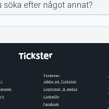
du söka efter något annat?
Tickster
s!
Jobba på Tickster
Manager
Logotyper & media
ort
LinkedIn
Facebook