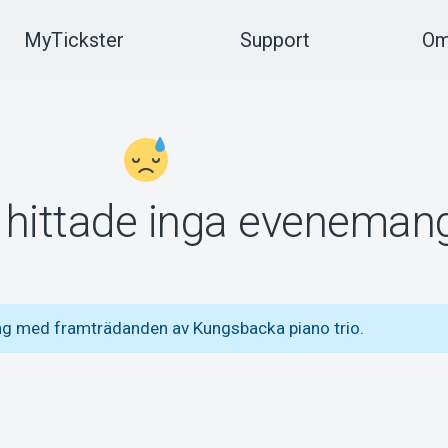
MyTickster
Support
Om
vi hittade inga eveneman
ng med framträdanden av Kungsbacka piano trio.