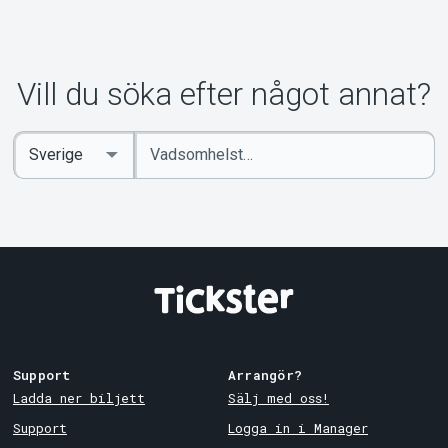
Om Tickster
Vill du söka efter något annat?
Ange
Select
sökord
Country
Support
Arrangör?
Ladda ner biljett
Sälj med oss!
Support
Logga in i Manager