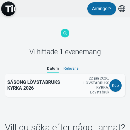
Arrangör?
MyTickster
Vi hittade
1
evenemang
Support
Datum
Relevans
22 jun 2026,
SÄSONG LÖVSTABRUKS
LÖVSTABRUKS
Köp
KYRKA 2026
KYRKA,
Lövstabruk
Om Tickster
Vill du söka efter något annat?