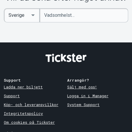
Ange
Select
sökord
Country
Support
Arrangör?
Ladda ner biljett
Sälj med oss!
Support
Logga in i Manager
Köp- och leveransvillkor
System Support
Integritetspolicy
Om cookies på Tickster