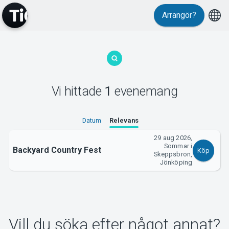
Arrangör?
MyTickster
Vi hittade
1
evenemang
Support
Datum
Relevans
29 aug 2026,
Sommar i
Backyard Country Fest
Köp
Skeppsbron,
Jönköping
Om Tickster
Vill du söka efter något annat?