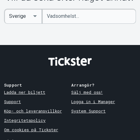
Ange
Select
sökord
Country
Support
Arrangör?
Ladda ner biljett
Sälj med oss!
Support
Logga in i Manager
Köp- och leveransvillkor
System Support
Integritetspolicy
Om cookies på Tickster