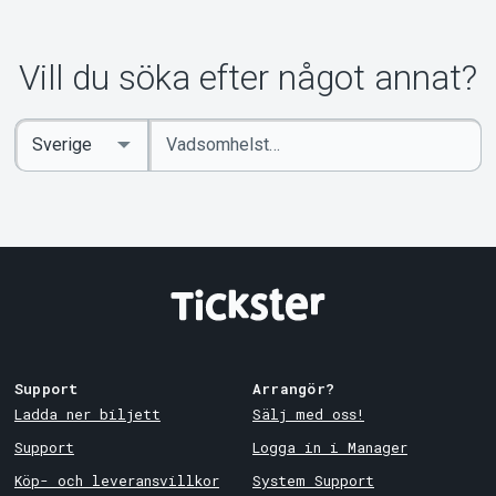
Vill du söka efter något annat?
Ange
Select
sökord
Country
Support
Arrangör?
Ladda ner biljett
Sälj med oss!
Support
Logga in i Manager
Köp- och leveransvillkor
System Support