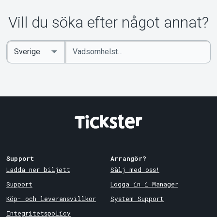
Om Tickster
Vill du söka efter något annat?
Ange
Select
sökord
Country
Support
Arrangör?
Ladda ner biljett
Sälj med oss!
Support
Logga in i Manager
Köp- och leveransvillkor
System Support
Integritetspolicy