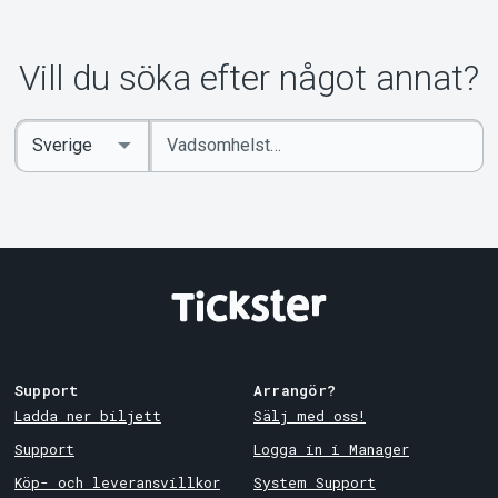
Vill du söka efter något annat?
Ange
Select
sökord
Country
Support
Arrangör?
Ladda ner biljett
Sälj med oss!
Support
Logga in i Manager
Köp- och leveransvillkor
System Support