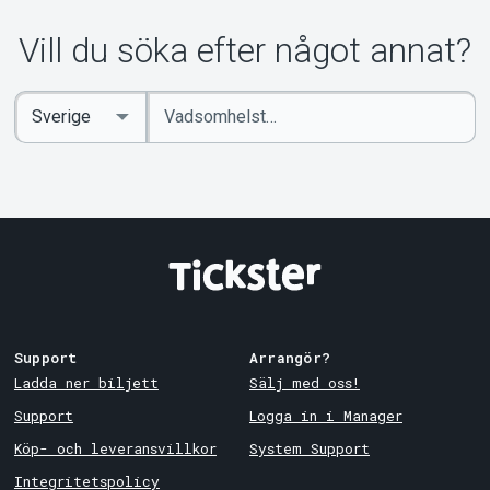
Om Tickster
Vill du söka efter något annat?
Ange
Select
sökord
Country
Support
Arrangör?
Ladda ner biljett
Sälj med oss!
Support
Logga in i Manager
Köp- och leveransvillkor
System Support
Integritetspolicy