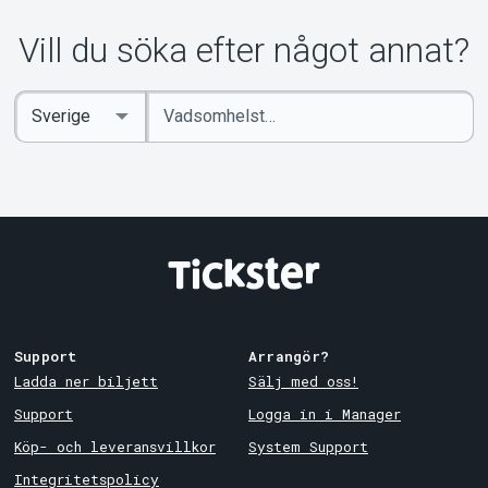
Om Tickster
Vill du söka efter något annat?
Ange
Select
sökord
Country
Support
Arrangör?
Ladda ner biljett
Sälj med oss!
Support
Logga in i Manager
Köp- och leveransvillkor
System Support
Integritetspolicy