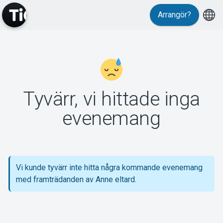
Arrangör?
MyTickster
Tyvärr, vi hittade inga
Support
evenemang
Vi kunde tyvärr inte hitta några kommande evenemang
Om Tickster
med framträdanden av Anne eltard.