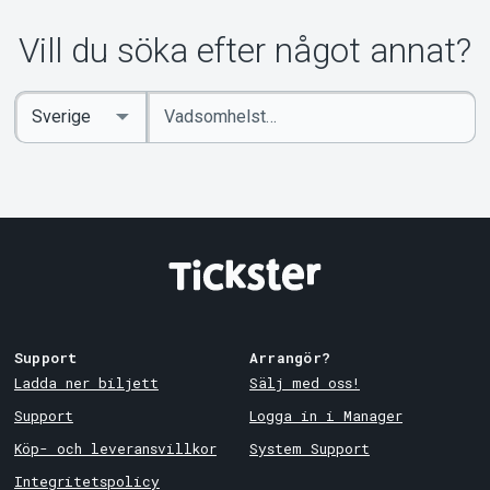
Vill du söka efter något annat?
Ange
Select
sökord
Country
Support
Arrangör?
Ladda ner biljett
Sälj med oss!
Support
Logga in i Manager
Köp- och leveransvillkor
System Support
Integritetspolicy