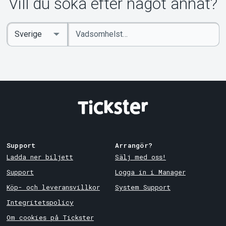
Vill du söka efter något annat?
Ange
Select
sökord
Country
Support
Arrangör?
Ladda ner biljett
Sälj med oss!
Support
Logga in i Manager
Köp- och leveransvillkor
System Support
Integritetspolicy
Om cookies på Tickster