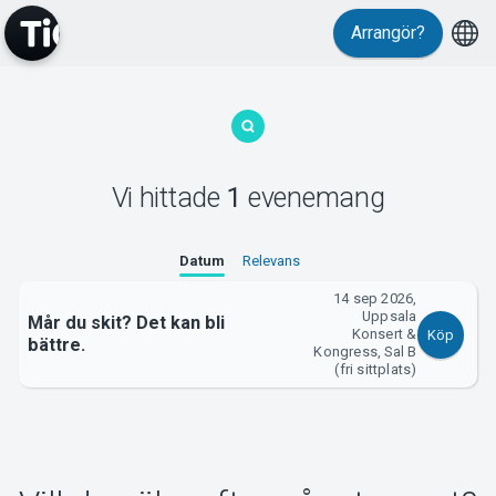
Arrangör?
MyTickster
Vi hittade
1
evenemang
Support
Datum
Relevans
14 sep 2026,
Uppsala
Mår du skit? Det kan bli
Konsert &
Köp
bättre.
Kongress, Sal B
(fri sittplats)
Om Tickster