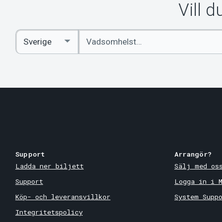
Vill 
Ange
Select
sökord
Country
Support
Arrangör?
Ladda ner biljett
Sälj med os
Support
Logga in i 
Köp- och leveransvillkor
System Supp
Integritetspolicy