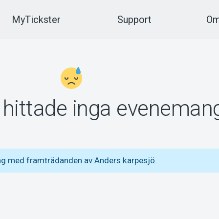
MyTickster
Support
Om
vi hittade inga eveneman
ng med framträdanden av Anders karpesjö.