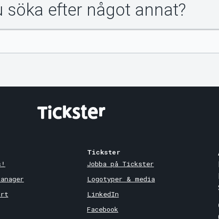
du söka efter något annat?
Tickster
s!
Jobba på Tickster
Manager
Logotyper & media
ort
LinkedIn
Facebook