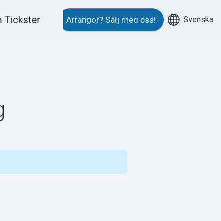
 Tickster
Svenska
Arrangör?
Sälj med oss!
g