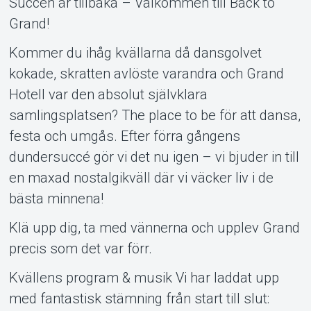
Succén är tillbaka – Välkommen till Back to
Grand!
Kommer du ihåg kvällarna då dansgolvet
kokade, skratten avlöste varandra och Grand
Support
Hotell var den absolut självklara
samlingsplatsen? The place to be för att dansa,
festa och umgås. Efter förra gångens
dundersuccé gör vi det nu igen – vi bjuder in till
en maxad nostalgikväll där vi väcker liv i de
bästa minnena!
Klä upp dig, ta med vännerna och upplev Grand
precis som det var förr.
Kvällens program & musik Vi har laddat upp
Om Tickster
med fantastisk stämning från start till slut: