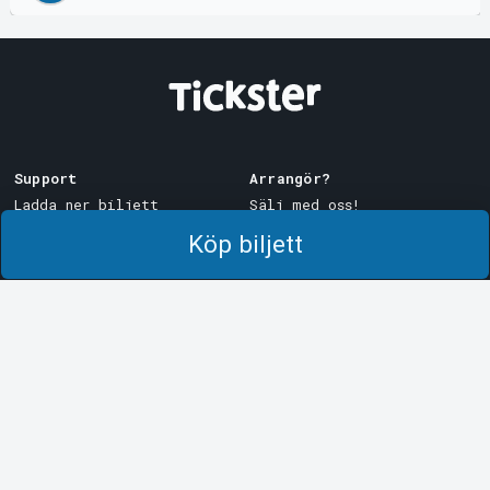
Support
Arrangör?
Ladda ner biljett
Sälj med oss!
Support
Logga in i Manager
Köp biljett
Köp- och leveransvillkor
System Support
Integritetspolicy
Om cookies på Tickster
Tickster
Arvika
Jobba på Tickster
Magasinsgatan 8
Box 334
Logotyper & media
SE-671 27
Arvika
LinkedIn