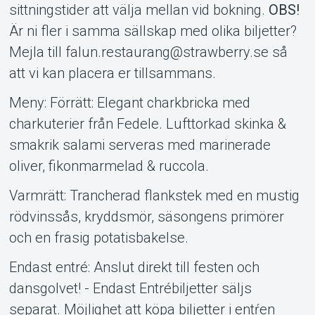
sittningstider att välja mellan vid bokning.
OBS!
Är ni fler i samma sällskap med olika biljetter?
Mejla till falun.restaurang@strawberry.se så
att vi kan placera er tillsammans.
Meny: Förrätt: Elegant charkbricka med
charkuterier från Fedele. Lufttorkad skinka &
smakrik salami serveras med marinerade
oliver, fikonmarmelad & ruccola.
Varmrätt: Trancherad flankstek med en mustig
rödvinssås, kryddsmör, säsongens primörer
och en frasig potatisbakelse.
Endast entré: Anslut direkt till festen och
dansgolvet! - Endast Entrébiljetter säljs
separat. Möjlighet att köpa biljetter i entŕen