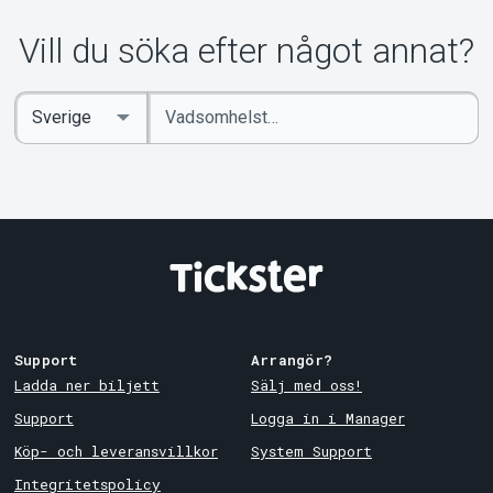
Vill du söka efter något annat?
Ange
Select
sökord
Country
Support
Arrangör?
Ladda ner biljett
Sälj med oss!
Support
Logga in i Manager
Köp- och leveransvillkor
System Support
Integritetspolicy