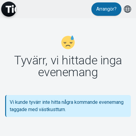
Arrangör?
MyTickster
Tyvärr, vi hittade inga
Support
evenemang
Vi kunde tyvärr inte hitta några kommande evenemang
Om Tickster
taggade med västkustturn.