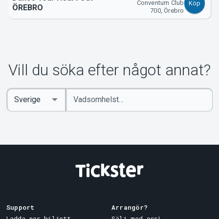
Conventum Club
Köp
ÖREBRO
700, Örebro
Vill du söka efter något annat?
Ange
Select
sökord
Country
Support
Arrangör?
Ladda ner biljett
Sälj med oss!