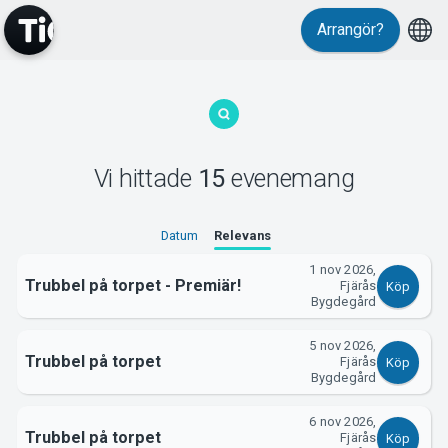
Evenemang
Arrangör?
Vi hittade
15
evenemang
MyTickster
Datum
Relevans
1 nov 2026,
Trubbel på torpet - Premiär!
Fjärås
Köp
Bygdegård
5 nov 2026,
Trubbel på torpet
Fjärås
Köp
Bygdegård
Support
6 nov 2026,
Trubbel på torpet
Fjärås
Köp