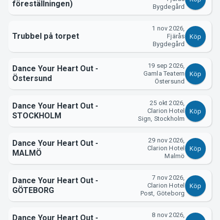
föreställningen)
Bygdegård
1 nov 2026,
Trubbel på torpet
Fjärås
Köp
Bygdegård
19 sep 2026,
Dance Your Heart Out -
Gamla Teatern
Köp
Östersund
Östersund
25 okt 2026,
Dance Your Heart Out -
Clarion Hotel
Köp
STOCKHOLM
Sign, Stockholm
29 nov 2026,
Dance Your Heart Out -
Clarion Hotel
Köp
MALMÖ
Malmö
7 nov 2026,
Dance Your Heart Out -
Clarion Hotel
Köp
GÖTEBORG
Post, Göteborg
8 nov 2026,
Dance Your Heart Out -