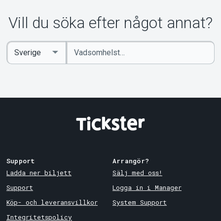
Vill du söka efter något annat?
Ange
Select
sökord
Country
Support
Arrangör?
Ladda ner biljett
Sälj med oss!
Support
Logga in i Manager
Köp- och leveransvillkor
System Support
Integritetspolicy