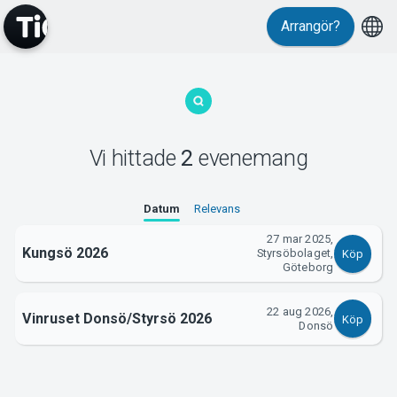
Arrangör?
MyTickster
Vi hittade
2
evenemang
Support
Datum
Relevans
27 mar 2025,
Kungsö 2026
Styrsöbolaget,
Köp
Göteborg
Om Tickster
22 aug 2026,
Vinruset Donsö/Styrsö 2026
Köp
Donsö