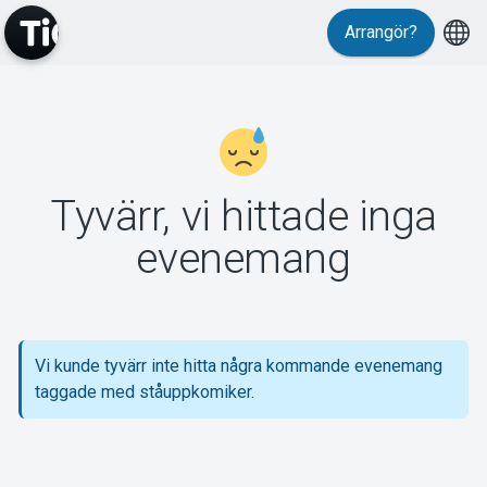
Arrangör?
MyTickster
Tyvärr, vi hittade inga
Support
evenemang
Vi kunde tyvärr inte hitta några kommande evenemang
Om Tickster
taggade med ståuppkomiker.