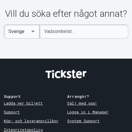
Vill du söka efter något annat?
Ange
Select
sökord
Country
Support
Arrangör?
Ladda ner biljett
Sälj med oss!
Support
Logga in i Manager
Köp- och leveransvillkor
System Support
Integritetspolicy