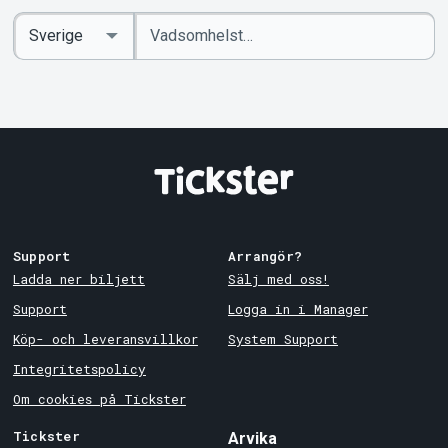
Ange
Select
sökord
Country
Support
Arrangör?
Ladda ner biljett
Sälj med oss!
Support
Logga in i Manager
Köp- och leveransvillkor
System Support
Integritetspolicy
Om cookies på Tickster
Tickster
Arvika