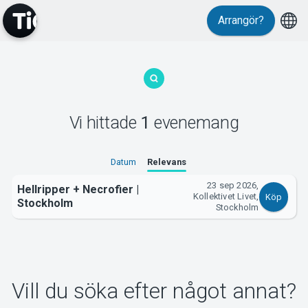
Arrangör?
MyTickster
Vi hittade
1
evenemang
Support
Datum
Relevans
23 sep 2026,
Hellripper + Necrofier |
Kollektivet Livet,
Köp
Stockholm
Stockholm
Om Tickster
Vill du söka efter något annat?