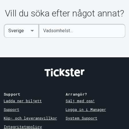
Om Tickster
Vill du söka efter något annat?
Ange
Select
sökord
Country
Support
Arrangör?
Ladda ner biljett
Sälj med oss!
Support
Logga in i Manager
Köp- och leveransvillkor
System Support
Integritetspolicy