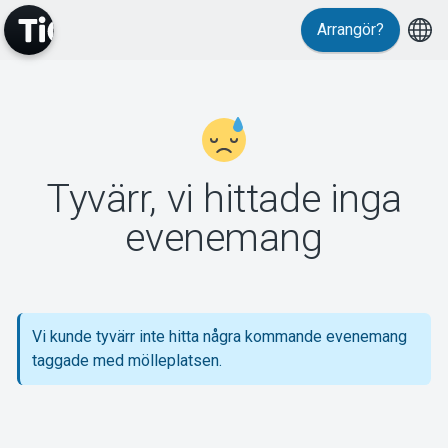
Arrangör?
MyTickster
Tyvärr, vi hittade inga
Support
evenemang
Vi kunde tyvärr inte hitta några kommande evenemang
Om Tickster
taggade med mölleplatsen.