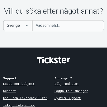
Vill du söka efter något annat?
Ange
Select
sökord
Country
Support
Arrangör?
Ladda ner biljett
Sälj med oss!
Support
Logga in i Manager
Köp- och leveransvillkor
System Support
Integritetspolicy