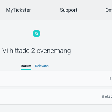
MyTickster
Support
Om
Vi hittade
2
evenemang
Datum
Relevans
9
5 okt