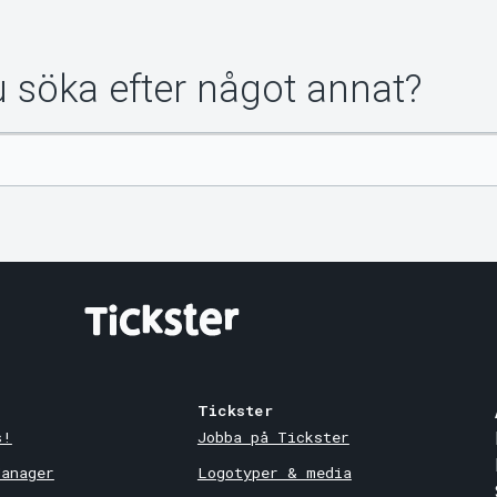
du söka efter något annat?
Tickster
s!
Jobba på Tickster
Manager
Logotyper & media