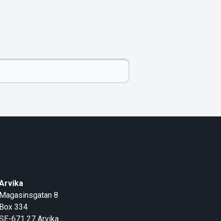
Arvika
Magasinsgatan 8
Box 334
SE-671 27
Arvika