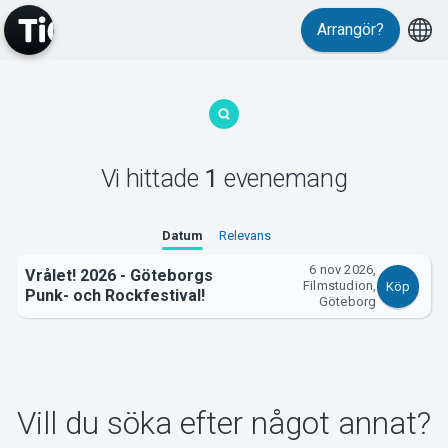
Arrangör?
MyTickster
Vi hittade
1
evenemang
Support
Datum
Relevans
6 nov 2026,
Vrålet! 2026 - Göteborgs
Filmstudion,
Köp
Punk- och Rockfestival!
Göteborg
Om Tickster
Vill du söka efter något annat?