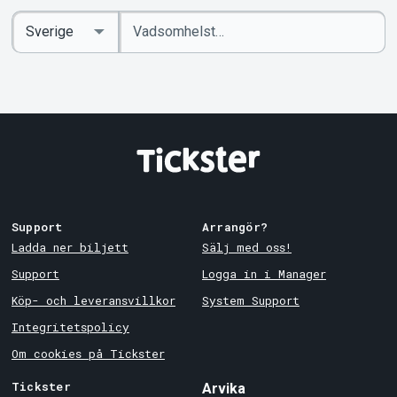
Ange
Select
sökord
Country
Support
Arrangör?
Ladda ner biljett
Sälj med oss!
Support
Logga in i Manager
Köp- och leveransvillkor
System Support
Integritetspolicy
Om cookies på Tickster
Tickster
Arvika