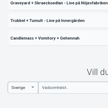
Graveyard + Skraeckoedlan - Live på Nöjesfabriken
Trubbel + Tumult - Live på Innergården
Candlemass + Vomitory + Gehennah
Vill 
Ange
Select
sökord
Country