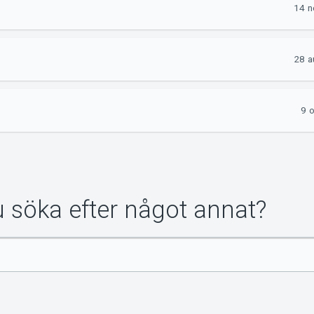
14 n
28 a
9 
du söka efter något annat?