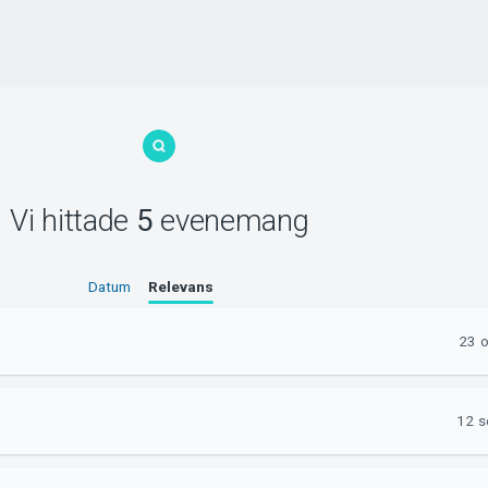
Vi hittade
5
evenemang
Datum
Relevans
23 o
12 s