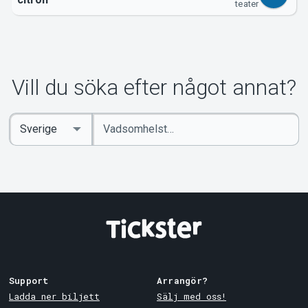
teater
Vill du söka efter något annat?
Ange
Select
sökord
Country
Support
Arrangör?
Ladda ner biljett
Sälj med oss!