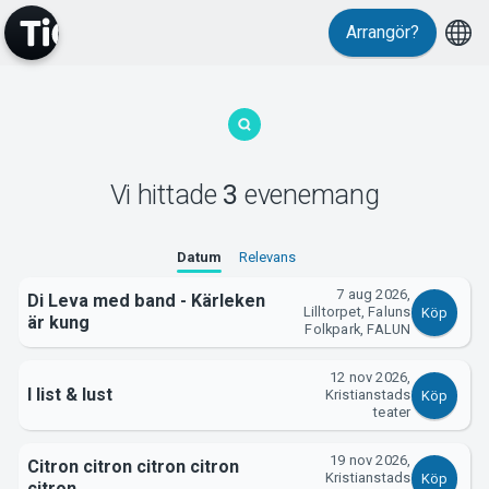
Arrangör?
MyTickster
Vi hittade
3
evenemang
Support
Datum
Relevans
7 aug 2026,
Di Leva med band - Kärleken
Lilltorpet, Faluns
Köp
är kung
Folkpark, FALUN
12 nov 2026,
I list & lust
Kristianstads
Köp
Om Tickster
teater
19 nov 2026,
Citron citron citron citron
Kristianstads
Köp
citron