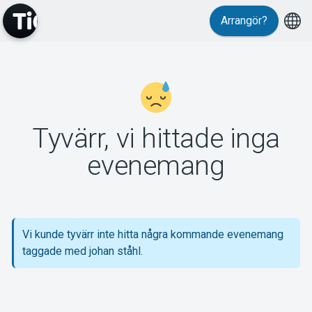
Arrangör?
MyTickster
Tyvärr, vi hittade inga
Support
evenemang
Vi kunde tyvärr inte hitta några kommande evenemang
Om Tickster
taggade med johan ståhl.