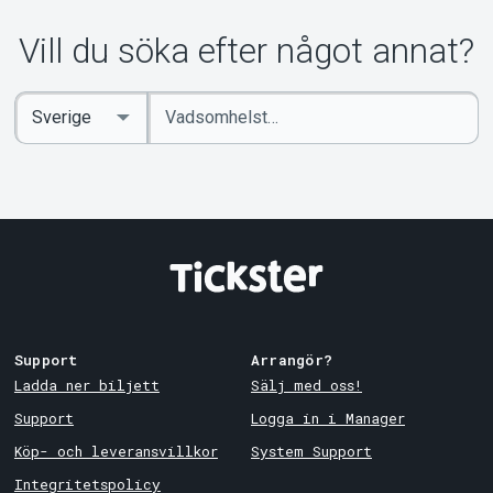
Vill du söka efter något annat?
Ange
Select
sökord
Country
Support
Arrangör?
Ladda ner biljett
Sälj med oss!
Support
Logga in i Manager
Köp- och leveransvillkor
System Support
Integritetspolicy