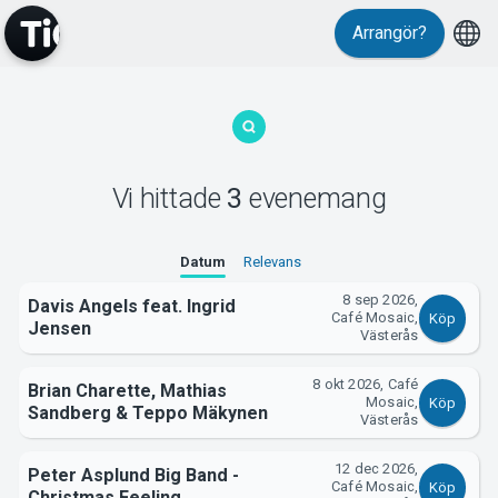
Arrangör?
MyTickster
Vi hittade
3
evenemang
Support
Datum
Relevans
8 sep 2026,
Davis Angels feat. Ingrid
Café Mosaic,
Köp
Jensen
Västerås
8 okt 2026, Café
Brian Charette, Mathias
Mosaic,
Köp
Om Tickster
Sandberg & Teppo Mäkynen
Västerås
12 dec 2026,
Peter Asplund Big Band -
Café Mosaic,
Köp
Christmas Feeling