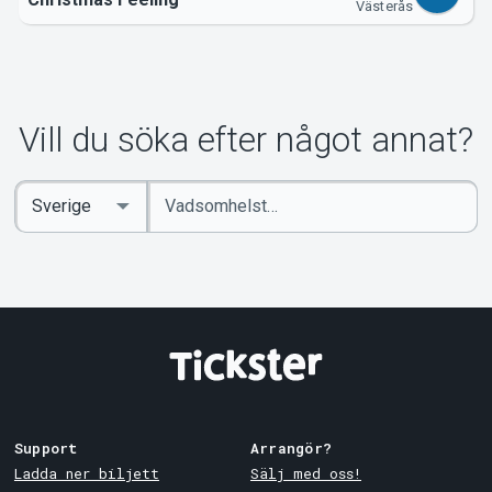
Västerås
Vill du söka efter något annat?
Ange
Select
sökord
Country
Support
Arrangör?
Ladda ner biljett
Sälj med oss!