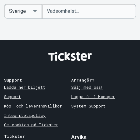
Ange
Select
sökord
Country
Support
Arrangör?
Ladda ner biljett
Sälj med oss!
Support
Logga in i Manager
Köp- och leveransvillkor
System Support
Integritetspolicy
Om cookies på Tickster
Tickster
Arvika