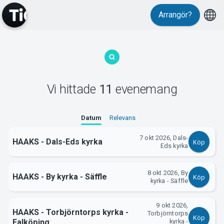
Arrangör?
MyTickster
Vi hittade
11
evenemang
Datum
Relevans
7 okt 2026, Dals-
HAAKS - Dals-Eds kyrka
Köp
Eds kyrka
8 okt 2026, By
HAAKS - By kyrka - Säffle
Support
Köp
kyrka - Säffle
9 okt 2026,
HAAKS - Torbjörntorps kyrka -
Torbjörntorps
Köp
Falköping
kyrka -