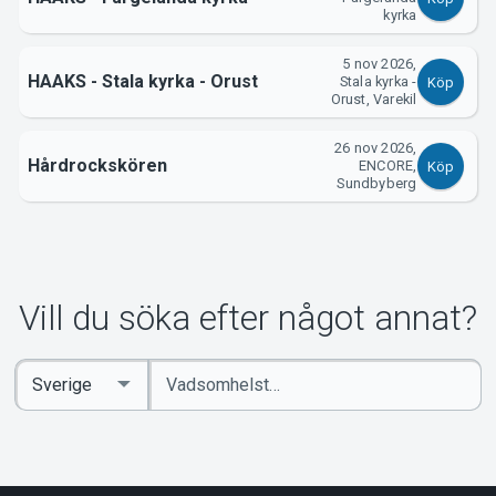
kyrka
5 nov 2026,
HAAKS - Stala kyrka - Orust
Stala kyrka -
Köp
Orust, Varekil
26 nov 2026,
Hårdrockskören
ENCORE,
Köp
Sundbyberg
Vill du söka efter något annat?
Ange
Select
sökord
Country