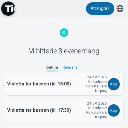
Arrangör?
MyTickster
Vi hittade
3
evenemang
Datum
Relevans
Support
24 okt 2026,
Kulturhuset
Violetta tar bussen (kl. 15:00)
Köp
Folkets Park,
Köping
24 okt 2026,
Kulturhuset
Om Tickster
Violetta tar bussen (kl. 17:30)
Köp
Folkets Park,
Köping