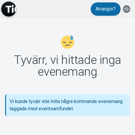
Arrangör?
MyTickster
Tyvärr, vi hittade inga
Support
evenemang
Vi kunde tyvärr inte hitta några kommande evenemang
Om Tickster
taggade med eventsamfundet.