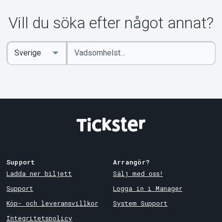
Vill du söka efter något annat?
Ange
Select
sökord
Country
Support
Arrangör?
Ladda ner biljett
Sälj med oss!
Support
Logga in i Manager
Köp- och leveransvillkor
System Support
Integritetspolicy