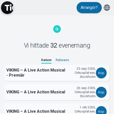
Evenemang
Arrangör?
Vi hittade
32
evenemang
MyTickster
Datum
Relevans
25 sep 2026,
VIKING – A Live Action Musical
Cirkusplatsen,
Köp
- Premiär
Stockholm
26 sep 2026,
VIKING – A Live Action Musical
Cirkusplatsen,
Köp
Stockholm
1 okt 2026,
VIKING – A Live Action Musical
Cirkusplatsen,
Köp