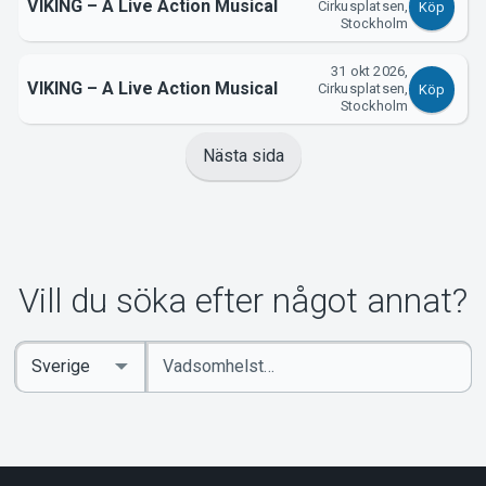
VIKING – A Live Action Musical
Cirkusplatsen,
Köp
Stockholm
31 okt 2026,
VIKING – A Live Action Musical
Cirkusplatsen,
Köp
Stockholm
Nästa sida
Vill du söka efter något annat?
Ange
Select
sökord
Country