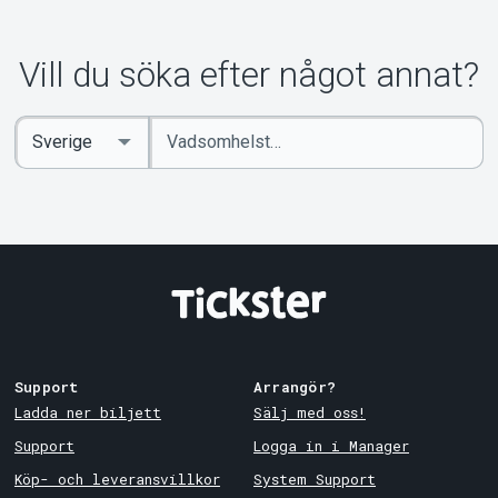
Om Tickster
Vill du söka efter något annat?
Ange
Select
sökord
Country
Support
Arrangör?
Ladda ner biljett
Sälj med oss!
Support
Logga in i Manager
Köp- och leveransvillkor
System Support