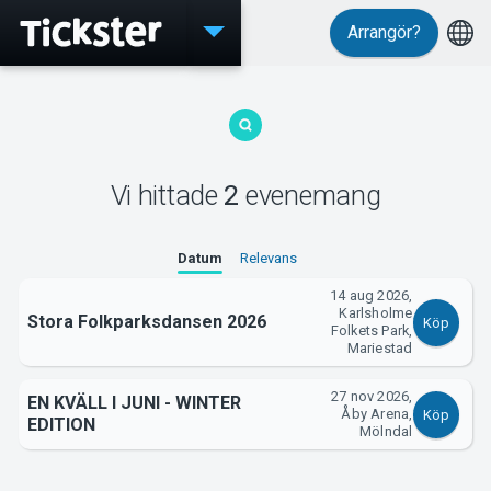
Arrangör?
Evenemang
Vi hittade
2
evenemang
MyTickster
Datum
Relevans
14 aug 2026,
Karlsholme
Stora Folkparksdansen 2026
Köp
Folkets Park,
Mariestad
Support
27 nov 2026,
EN KVÄLL I JUNI - WINTER
Åby Arena,
Köp
EDITION
Mölndal