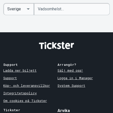
Ange
Select
sökord
Country
Support
Arrangör?
Ladda ner biljett
Sälj med oss!
Support
Logga in i Manager
Köp- och leveransvillkor
System Support
Integritetspolicy
Om cookies på Tickster
Tickster
Arvika