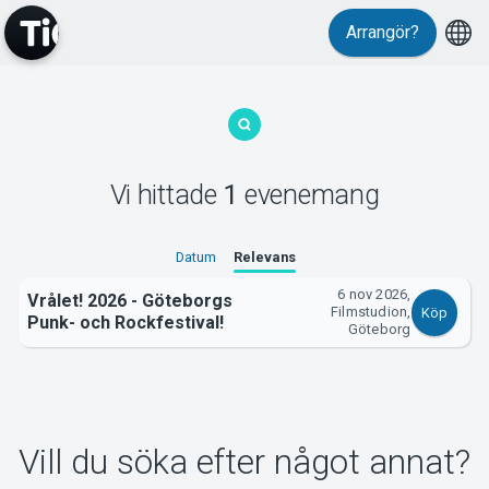
Arrangör?
MyTickster
Vi hittade
1
evenemang
Support
Datum
Relevans
6 nov 2026,
Vrålet! 2026 - Göteborgs
Filmstudion,
Köp
Punk- och Rockfestival!
Göteborg
Om Tickster
Vill du söka efter något annat?