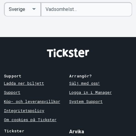
Ange
Select
sökord
Country
Support
Arrangör?
Ladda ner biljett
Sälj med oss!
Support
Logga in i Manager
Köp- och leveransvillkor
System Support
Integritetspolicy
Om cookies på Tickster
Tickster
Arvika