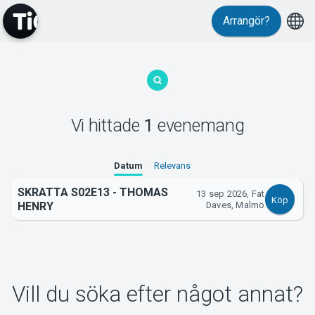
Arrangör?
MyTickster
Vi hittade
1
evenemang
Support
Datum
Relevans
SKRATTA S02E13 - THOMAS
13 sep 2026, Fat
Köp
HENRY
Daves, Malmö
Om Tickster
Vill du söka efter något annat?